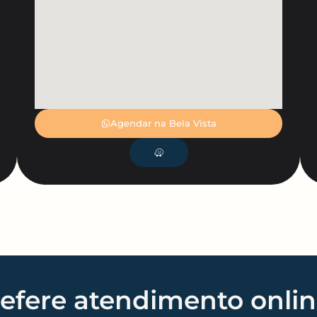
Agendar na Bela Vista
efere atendimento onli