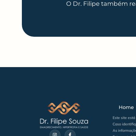
O Dr. Filipe também rea
Home
Este site est
Caso identifi
As informaçõe